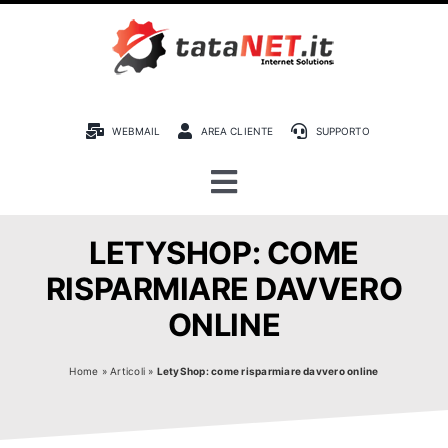
Skip
to
content
WEBMAIL
AREA CLIENTE
SUPPORTO
Toggle
Navigation
Home
LETYSHOP: COME
RISPARMIARE DAVVERO
Chi siamo
ONLINE
Tech.blog
Home
»
Articoli
»
LetyShop: come risparmiare davvero online
Servizi